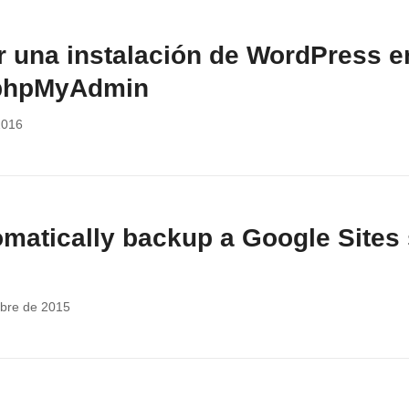
 una instalación de WordPress e
 phpMyAdmin
2016
matically backup a Google Sites 
bre de 2015