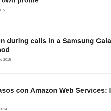
 own profile
2015
n during calls in a Samsung Gala
mod
de 2015
asos con Amazon Web Services: l
 2014