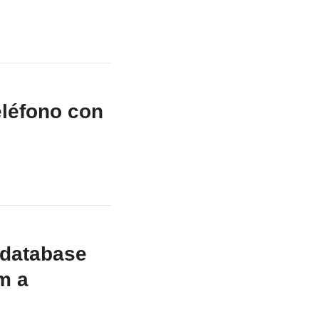
eléfono con
 database
m a