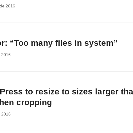
 de 2016
: “Too many files in system”
e 2016
ress to resize to sizes larger tha
hen cropping
e 2016