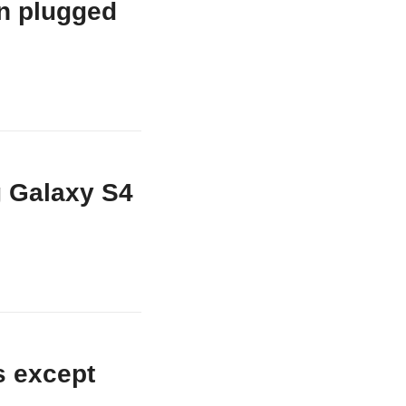
n plugged
g Galaxy S4
s except