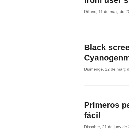
from user’s
Dilluns, 11 de maig de 
Black scree
Cyanogen
Diumenge, 22 de març 
Primeros p
fácil
Dissabte, 21 de juny de