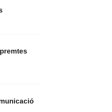
s
mpremtes
comunicació