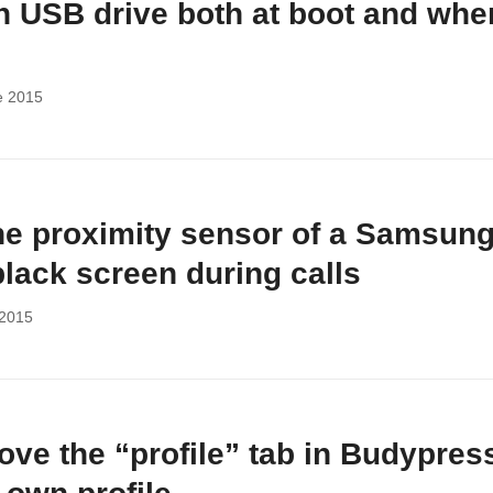
n USB drive both at boot and whe
e 2015
he proximity sensor of a Samsun
black screen during calls
 2015
ve the “profile” tab in Budypres