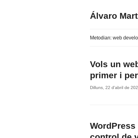
Álvaro Mar
Metodian: web devel
Vols un web
primer i pe
Dilluns, 22 d'abril de 20
WordPress i
control de 